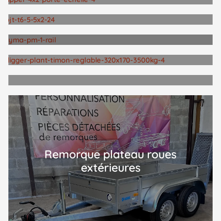
Remorque bagagère ou
utilitaire
Remorque benne et Tribenne
hydraulique
Remorque porte voitures
Remorque porte
motos | Quads | SSV
Remorque porte engins
Remorque transport
d’animaux
Remorque plateau roues
extérieures