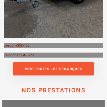
VOIR TOUTES LES REMORQUES
Remorque fourgon
Remorque plateau roues
dessous
NOS PRESTATIONS