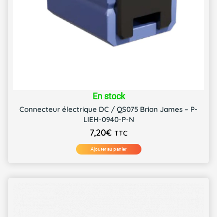
En stock
Connecteur électrique DC / QS075 Brian James – P-
LIEH-0940-P-N
7,20
€
TTC
Ajouter au panier