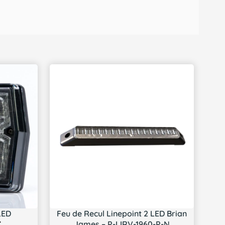
LED
Feu de Recul Linepoint 2 LED Brian
James – P-LIRV-1960-P-N