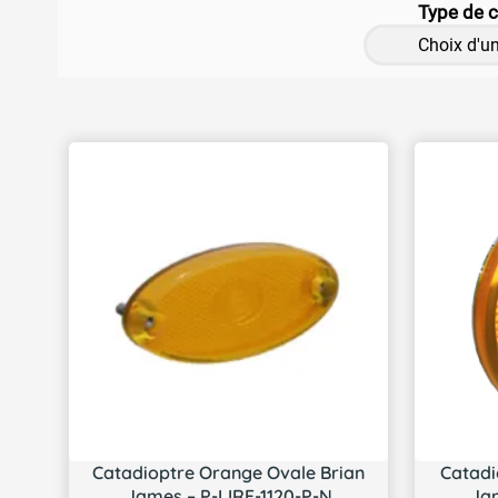
Type de 
Choix d'un
Catadioptre Orange Ovale Brian
Catadi
James – P-LIRF-1120-P-N
Jam