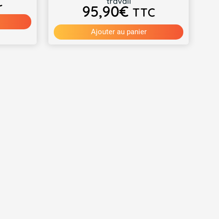
C
travail
95,90
€
TTC
Ajouter au panier