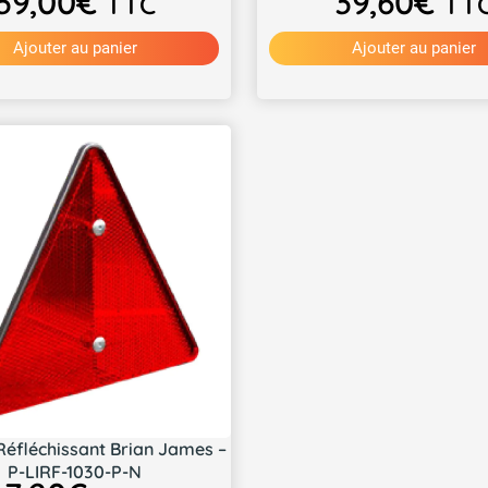
39,00
€
39,60
€
TTC
TT
Ajouter au panier
Ajouter au panier
Réfléchissant Brian James –
P-LIRF-1030-P-N