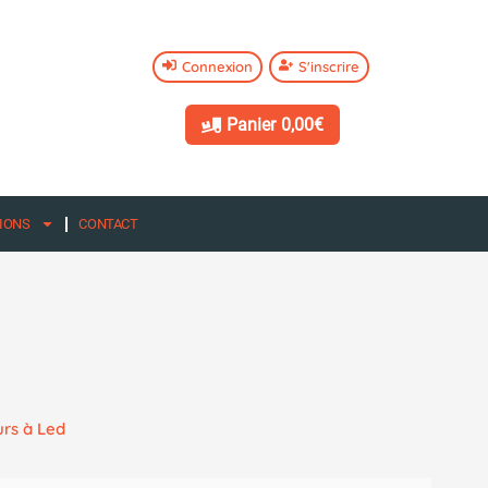
Connexion
S'inscrire
Panier
0,00€
IONS
CONTACT
urs à Led