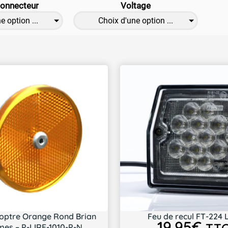
connecteur
Voltage
e option ...
Choix d'une option ...
optre Orange Rond Brian
Feu de recul FT-224 
19,95
€
es – P-LIRF-1010-P-N