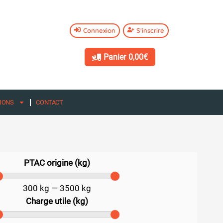
Connexion
S'inscrire
Panier
0,00€
IONS
CONTACT
PTAC origine (kg)
300
kg
—
3500
kg
Charge utile (kg)