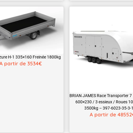
ure H-1 335×160 Freinée 1800kg
A partir de 3534€
BRIAN JAMES Race Transporter 7
600×230 / 3 essieux / Roues 10
3500kg – 397-6023-35-3-
A partir de 48552