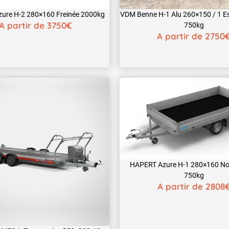
ure H-2 280×160 Freinée 2000kg
VDM Benne H-1 Alu 260×150 / 1 Es
A partir de 3750€
750kg
A partir de 2750
HAPERT Azure H-1 280×160 No
750kg
A partir de 2808