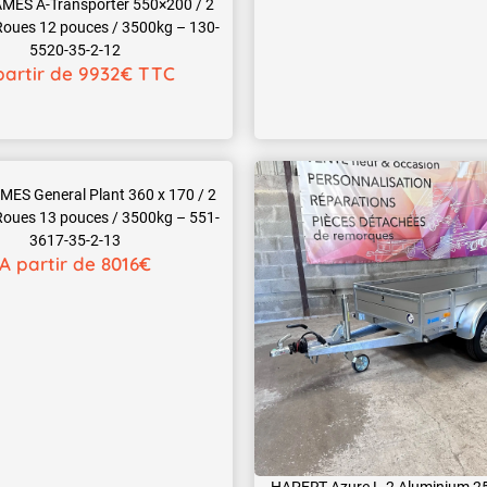
MES A-Transporter 550×200 / 2
 Roues 12 pouces / 3500kg – 130-
5520-35-2-12
partir de 9932€ TTC
ES General Plant 360 x 170 / 2
 Roues 13 pouces / 3500kg – 551-
3617-35-2-13
A partir de 8016€
HAPERT Azure L-2 Aluminium 25