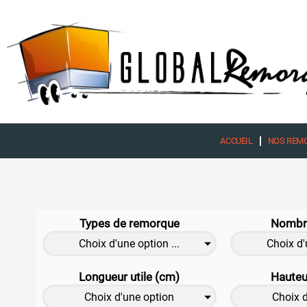
Aller
au
contenu
ACCUEIL
NOS REM
Types de remorque
Nombre
Choix d'une option ...
Choix d'
Longueur utile (cm)
Hauteur
Choix d'une option
Choix 