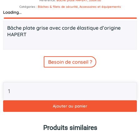
Référence:
Bâche plate HAPERT, 200x130
Catégories :
Bâches & filets de sécurité
,
Accessoires et équipements
Loading...
Description
Bâche plate grise avec corde élastique d’origine
HAPERT
Besoin de conseil ?
quantité
de
Bâche
plate
Ajouter au panier
HAPERT
pour
remorque
Produits similaires
200x130