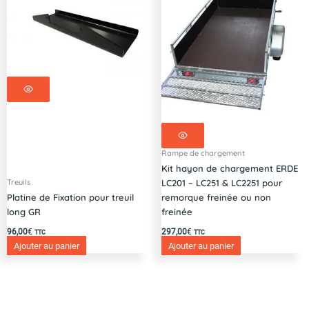
Rampe de chargement
Kit hayon de chargement ERDE
Treuils
LC201 – LC251 & LC2251 pour
Platine de Fixation pour treuil
remorque freinée ou non
long GR
freinée
96,00
€
297,00
€
TTC
TTC
Ajouter au panier
Ajouter au panier