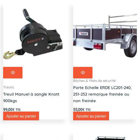
Bâches & filets de sécurité
Treuils
Porte Echelle ERDE LC201-240,
Treuil Manuel à sangle Knott
251-252 remorque freinée ou
900kgs
non freinée
99,00
€
55,00
€
TTC
TTC
Ajouter au panier
Ajouter au panier