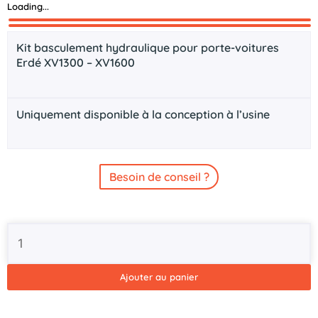
Loading...
Description
Documents technique
Kit basculement hydraulique pour porte-voitures
Erdé XV1300 – XV1600
Uniquement disponible à la conception à l’usine
Besoin de conseil ?
quantité
de
Kit
basculement
Ajouter au panier
hydraulique
ERDE