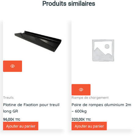
XV1300-
Produits similaires
XV1600
Treuils
Rampe de chargement
Platine de Fixation pour treuil
Paire de rampes aluminium 2m
long GR
– 600kg
96,00
€
320,00
€
TTC
TTC
Ajouter au panier
Ajouter au panier