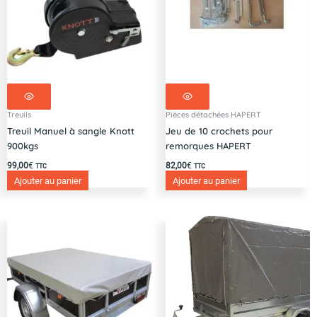
Treuils
Pièces détachées HAPERT
Treuil Manuel à sangle Knott
Jeu de 10 crochets pour
900kgs
remorques HAPERT
99,00
€
82,00
€
TTC
TTC
Ajouter au panier
Ajouter au panier