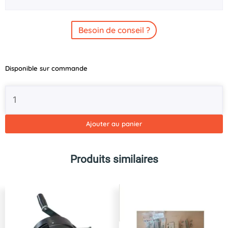
Besoin de conseil ?
quantité
Disponible sur commande
de
Kit
réhausses
grillagées
50cm
Ajouter au panier
pour
remorque
ERDE
Produits similaires
LC201
freinée
ou
non
freinée