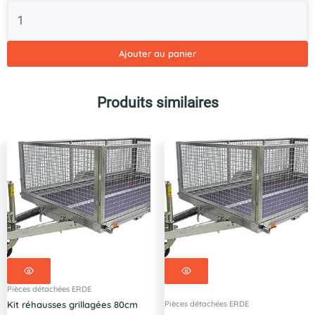
quantité
de
Support
long
Ajouter au panier
chargement
Hteur
70cm
Produits similaires
pour
HAPERT
Azure
H
ou
Cobalt
H
Largeur
200
Pièces détachées ERDE
Pièces détachées ERDE
Kit réhausses grillagées 80cm