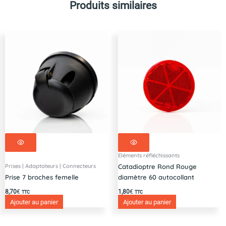
Produits similaires
5
pins
rondes
-
RV
2.5m
Eléments réfléchissants
Prises | Adaptateurs | Connecteurs
Catadioptre Rond Rouge
Prise 7 broches femelle
diamètre 60 autocollant
8,70
€
1,80
€
TTC
TTC
Ajouter au panier
Ajouter au panier