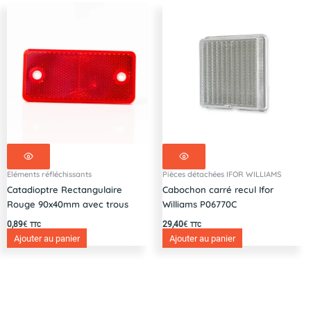
Eléments réfléchissants
Pièces détachées IFOR WILLIAMS
Catadioptre Rectangulaire
Cabochon carré recul Ifor
Rouge 90x40mm avec trous
Williams P06770C
0,89
€
29,40
€
TTC
TTC
Ajouter au panier
Ajouter au panier