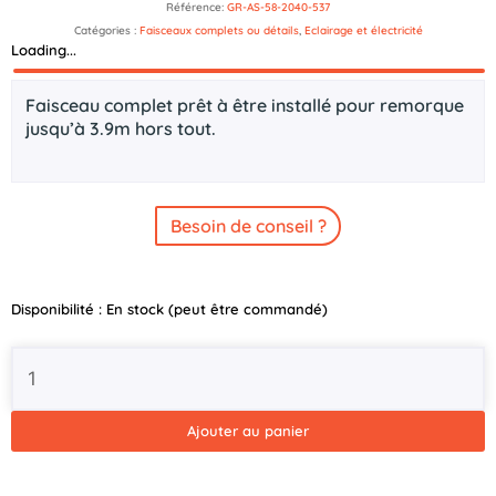
Référence:
GR-AS-58-2040-537
Catégories :
Faisceaux complets ou détails
,
Eclairage et électricité
Loading...
Description
Faisceau complet prêt à être installé pour remorque
jusqu’à 3.9m hors tout.
Besoin de conseil ?
quantité
Disponibilité :
En stock (peut être commandé)
de
Faisceau
complet
13b
-
Ajouter au panier
4,5m
-
Baïonnettes