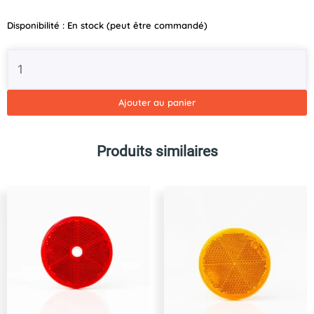
quantité
Disponibilité :
En stock (peut être commandé)
de
Support
de
prise
Femelle
Ajouter au panier
à
fixer
Produits similaires