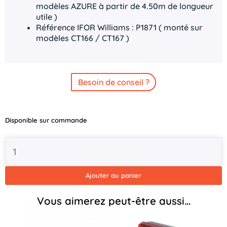
modèles AZURE à partir de 4.50m de longueur
utile )
Référence IFOR Williams : P1871 ( monté sur
modèles CT166 / CT167 )
Besoin de conseil ?
quantité
Disponible sur commande
de
Feu
arrière
ASPOCK
Multipoint
Ajouter au panier
5
Gauche
Vous aimerez peut-être aussi…
-
8
Pins