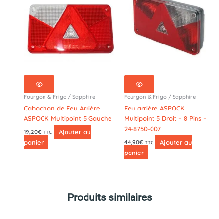
-
24-
8550-
007
Fourgon & Frigo / Sapphire
Fourgon & Frigo / Sapphire
Cabochon de Feu Arrière
Feu arrière ASPOCK
ASPOCK Multipoint 5 Gauche
Multipoint 5 Droit – 8 Pins –
24-8750-007
Ajouter au
19,20
€
TTC
panier
Ajouter au
44,90
€
TTC
panier
Produits similaires