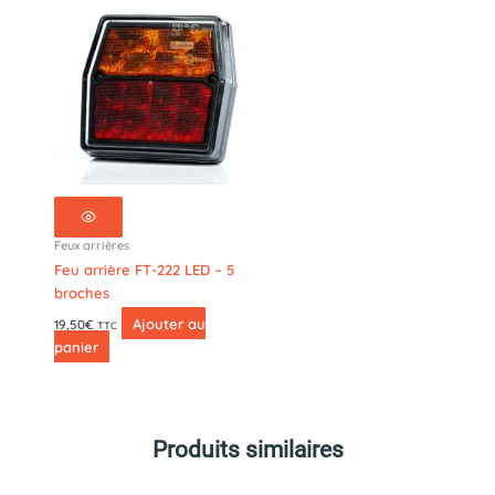
-
5
broches
Feux arrières
Feu arrière FT-222 LED – 5
broches
Ajouter au
19,50
€
TTC
panier
Produits similaires