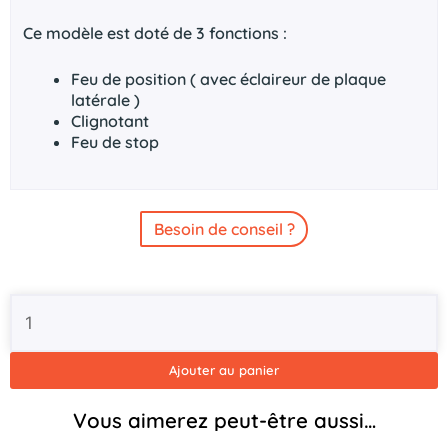
Ce modèle est doté de 3 fonctions :
Feu de position ( avec éclaireur de plaque
latérale )
Clignotant
Feu de stop
Besoin de conseil ?
quantité
de
Feu
arrière
Ajouter au panier
FT-
122
Vous aimerez peut-être aussi…
LED