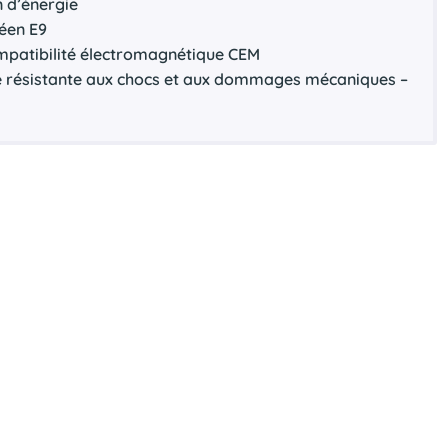
 d’énergie
péen
E9
patibilité électromagnétique
CEM
e résistante aux chocs et aux dommages mécaniques –