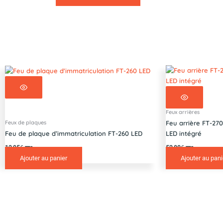
Feux arrières
Feux de plaques
Feu arrière FT-27
Feu de plaque d’immatriculation FT-260 LED
LED intégré
12,95
€
52,80
€
TTC
TTC
Ajouter au panier
Ajouter au pani