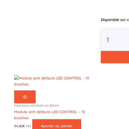
quantité
Disponible su
de
Feu
arrière
FT-
320
LED
-
Câble
Faisceaux complets ou détails
Module anti défauts LED CONTROL – 13
broches
Ajouter au panier
94,80
€
TTC