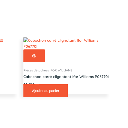
Pièces détachées IFOR WILLIAMS
Cabochon carré clignotant Ifor Williams P06770I
29,40
€
TTC
Ajouter au panier