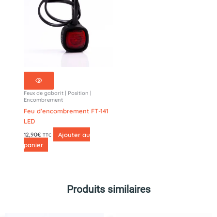
Feux de gabarit | Position |
Encombrement
Feu d’encombrement FT-141
LED
Ajouter au
12,90
€
TTC
panier
Produits similaires