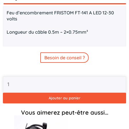
Description
Feu d’encombrement FRISTOM FT-141 A LED 12-30
volts
Longueur du câble 0.5m – 2×0.75mm²
Besoin de conseil ?
quantité
de
Feu
d'encombrement
Ajouter au panier
FT-
141
Vous aimerez peut-être aussi…
A
LED