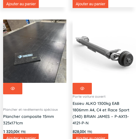
Ajouter au panier
Ajouter au panier
Porte voiture ouvert
Essieu ALKO 1300kg EAB
Plancher et revêtements spéciaux
1806mm A4, C4 et Race Sport
Plancher composite 15mm
(340) BRIAN JAMES – P-AX13-
325x171cm
4121-P-N
1 320,00
€
828,00
€
TTC
TTC
Ajouter au panier
Ajouter au panier