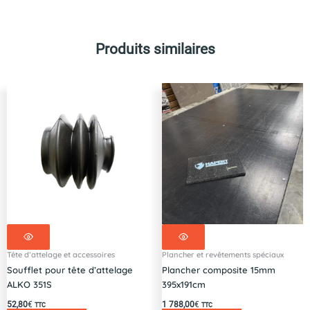
Produits similaires
Tête d’attelage et accessoires
Plancher et revêtements spéciaux
Soufflet pour tête d’attelage
Plancher composite 15mm
ALKO 351S
395x191cm
52,80
€
1 788,00
€
TTC
TTC