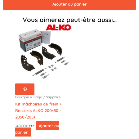
EAB
Ajouter au panier
1925mm
Car
Vous aimerez peut-être aussi…
Hauler
BRIAN
JAMES
-
P-
AX13-
7535-
P-
N
Fourgon & Frigo / Sapphire
Kit mâchoires de frein +
Ressorts ALKO 200×50 –
2050/2051
Ajouter au
148,80
€
TTC
panier