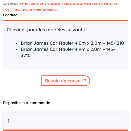
Catégories :
Porte voiture ouvert
,
Essieux freinés
,
Essieux
,
Pièces détachées BRIAN
JAMES TRAILERS
,
Eléments du châssis
Loading...
Description
Convient pour les modèles suivants :
Brian James Car Hauler 4.0m x 2.0m – 145-1210
Brian James Car Hauler 4.9m x 2.0m – 145-
3210
Besoin de conseil ?
quantité
Disponible sur commande
de
Essieu
ALKO
1300kg