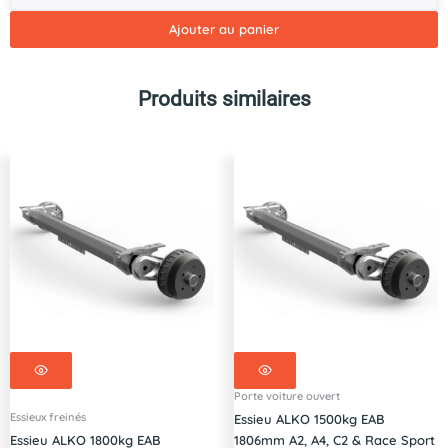
choc
KNOTT
Ajouter au panier
KF30
Ø12
87003909
Produits similaires
-
3000kg
Porte voiture ouvert
Essieux freinés
Essieu ALKO 1500kg EAB
Essieu ALKO 1800kg EAB
1806mm A2, A4, C2 & Race Sport