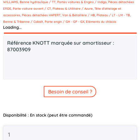
WILLIAMS
,
Benne hydraulique / TT
,
Portes voitures & Engins / Indigo
,
Pièces détachées
ERDE
,
Porte voiture ouvert / CT
,
Plateau & Utilitaire / Azure
,
Tête d’attelage et
accessoires
,
Pièces détachées HAPERT
,
Van & Bétaillère / HB
,
Plateau / LT - LM - TB
,
Benne & Tribenne / Cobalt
,
Porte engin / GH - GP - GX
,
Eléments du châssis
Loading...
Description
Référence KNOTT marquée sur amortisseur :
87003909
Besoin de conseil ?
quantité
Disponibilité :
En stock (peut être commandé)
de
Amortisseur
de