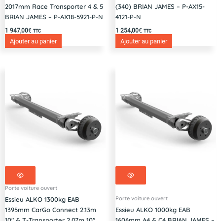
2017mm Race Transporter 4 & 5
(340) BRIAN JAMES – P-AX15-
BRIAN JAMES – P-AX18-5921-P-N
4121-P-N
1 947,00
€
1 254,00
€
TTC
TTC
Ajouter au panier
Ajouter au panier
Porte voiture ouvert
Porte voiture ouvert
Essieu ALKO 1300kg EAB
1395mm CarGo Connect 2.13m
Essieu ALKO 1000kg EAB
10″ & T-Transporter 2.07m 10″
1606mm A4 & C4 BRIAN JAMES –