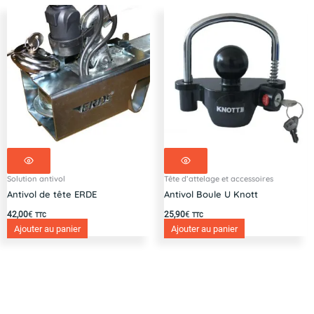
Solution antivol
Tête d’attelage et accessoires
Antivol de tête ERDE
Antivol Boule U Knott
42,00
€
25,90
€
TTC
TTC
Ajouter au panier
Ajouter au panier