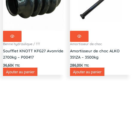
Benne hydraulique / TT
Amortisseur de choc
Soufflet KNOTT KFG27 Avonride
Amortisseur de choc ALKO
2700kg – P00417
351ZA – 3500kg
36,60
€
286,00
€
TTC
TTC
Ajouter au panier
Ajouter au panier