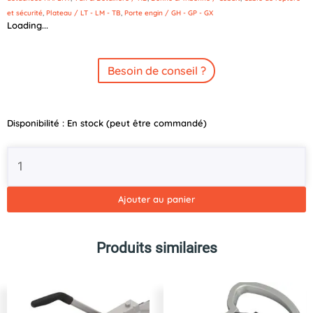
et sécurité
,
Plateau / LT - LM - TB
,
Porte engin / GH - GP - GX
Loading...
Besoin de conseil ?
quantité
Disponibilité :
En stock (peut être commandé)
de
Filin
de
sécurité
KNOTT
Ajouter au panier
120cm
Produits similaires