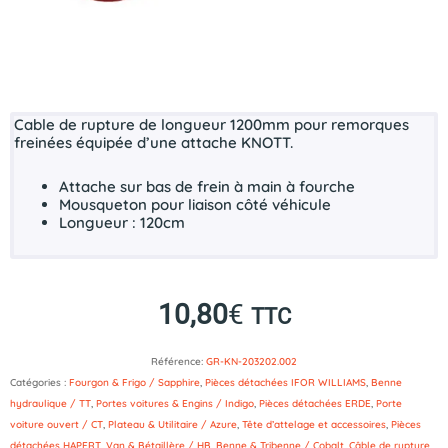
Cable de rupture de longueur 1200mm pour remorques
freinées équipée d’une attache KNOTT.
Attache sur bas de frein à main à fourche
Mousqueton pour liaison côté véhicule
Longueur : 120cm
10,80
€
TTC
Référence:
GR-KN-203202.002
Catégories :
Fourgon & Frigo / Sapphire
,
Pièces détachées IFOR WILLIAMS
,
Benne
hydraulique / TT
,
Portes voitures & Engins / Indigo
,
Pièces détachées ERDE
,
Porte
voiture ouvert / CT
,
Plateau & Utilitaire / Azure
,
Tête d’attelage et accessoires
,
Pièces
détachées HAPERT
,
Van & Bétaillère / HB
,
Benne & Tribenne / Cobalt
,
Câble de rupture