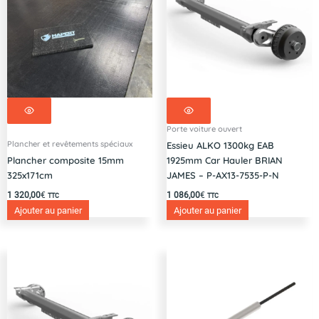
Porte voiture ouvert
Plancher et revêtements spéciaux
Essieu ALKO 1300kg EAB
Plancher composite 15mm
1925mm Car Hauler BRIAN
325x171cm
JAMES – P-AX13-7535-P-N
1 320,00
€
1 086,00
€
TTC
TTC
Ajouter au panier
Ajouter au panier