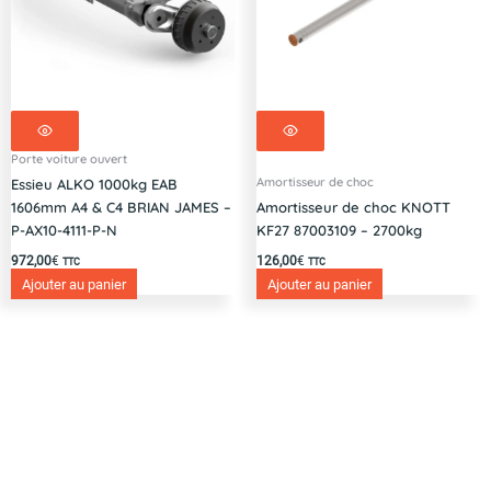
Porte voiture ouvert
Amortisseur de choc
Essieu ALKO 1000kg EAB
1606mm A4 & C4 BRIAN JAMES –
Amortisseur de choc KNOTT
P-AX10-4111-P-N
KF27 87003109 – 2700kg
972,00
€
126,00
€
TTC
TTC
Ajouter au panier
Ajouter au panier