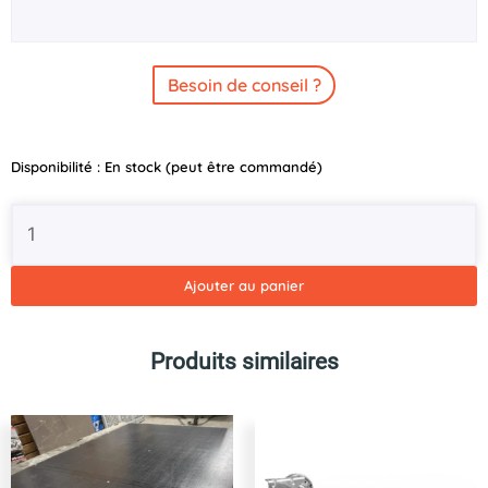
Besoin de conseil ?
quantité
Disponibilité :
En stock (peut être commandé)
de
Soufflet
pour
tête
d'attelage
Ajouter au panier
KF35-
KR35
Ø60mm
Produits similaires