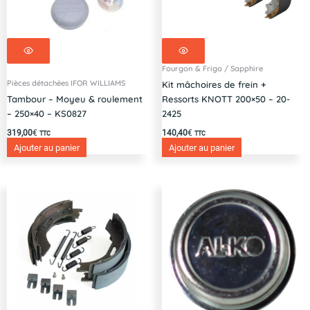
Fourgon & Frigo / Sapphire
Pièces détachées IFOR WILLIAMS
Kit mâchoires de frein +
Tambour – Moyeu & roulement
Ressorts KNOTT 200×50 – 20-
– 250×40 – KS0827
2425
319,00
€
140,40
€
TTC
TTC
Ajouter au panier
Ajouter au panier