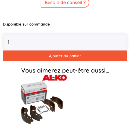
Besoin de conseil ?
quantité
Disponible sur commande
de
Tambour
Alko
160x35
-
Ajouter au panier
4x100
Vous aimerez peut-être aussi…