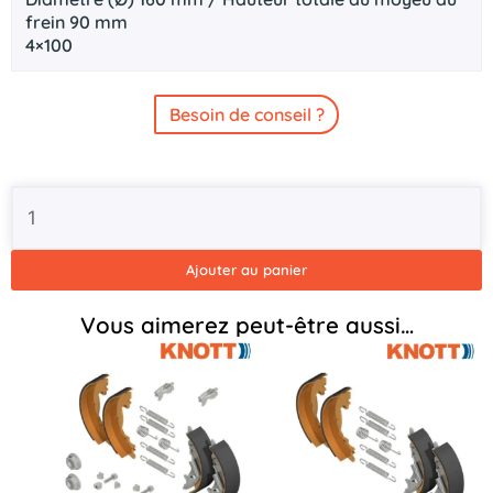
frein 90 mm
4×100
Besoin de conseil ?
quantité
de
Tambour
de
Ajouter au panier
frein
Knott
Vous aimerez peut-être aussi…
160x50
-
4x100