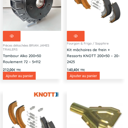
Fourgon & Frigo / Sapphire
Pièces détachées BRIAN JAMES
TRAILERS
Kit mâchoires de frein +
Tambour Alko 200×50
Ressorts KNOTT 200×50 – 20-
Roulement 72 – 5×112
2425
212,00
€
140,40
€
TTC
TTC
Ajouter au panier
Ajouter au panier