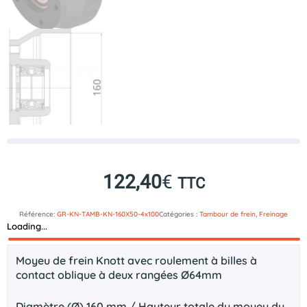
122,40
€
TTC
Référence:
GR-KN-TAMB-KN-160X50-4x100
Catégories :
Tambour de frein
,
Freinage
Loading...
Description
Moyeu de frein Knott avec roulement à billes à
contact oblique à deux rangées Ø64mm
Diamètre (Ø) 160 mm / Hauteur totale du moyeu du