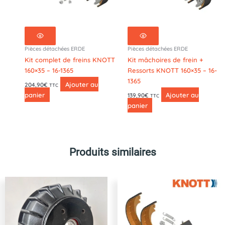
Pièces détachées ERDE
Pièces détachées ERDE
Kit complet de freins KNOTT
Kit mâchoires de frein +
160×35 – 16-1365
Ressorts KNOTT 160×35 – 16-
1365
Ajouter au
204,90
€
TTC
panier
Ajouter au
139,90
€
TTC
panier
Produits similaires