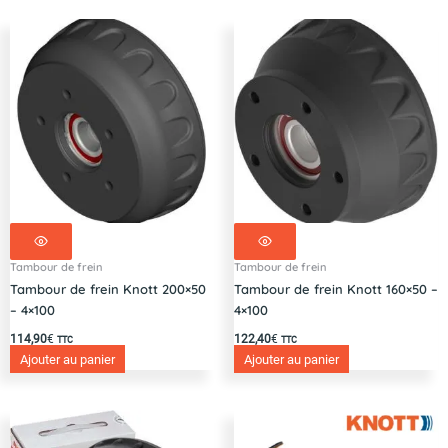
Tambour de frein
Tambour de frein
Tambour de frein Knott 200×50
Tambour de frein Knott 160×50 –
– 4×100
4×100
114,90
€
122,40
€
TTC
TTC
Ajouter au panier
Ajouter au panier