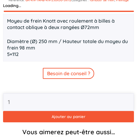
Référence:
GR-KN-TAMB-KN-250X50-5x112
Catégories :
Tambour de frein
,
Freinage
Loading...
Description
Moyeu de frein Knott avec roulement à billes à
contact oblique à deux rangées Ø72mm
Diamètre (Ø) 250 mm / Hauteur totale du moyeu du
frein 98 mm
5×112
Besoin de conseil ?
quantité
de
Tambour
de
Ajouter au panier
frein
Knott
Vous aimerez peut-être aussi…
250x50