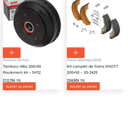
Tambour de frein
Pièces détachées ERDE
Tambour Alko 200×50
Kit complet de freins KNOTT
Roulement 64 – 5×112
200×50 – 20-2425
212,70
€
224,90
€
TTC
TTC
Ajouter au panier
Ajouter au panier