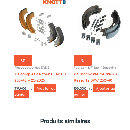
-
5x112
Pièces détachées ERDE
Fourgon & Frigo / Sapphire
Kit complet de freins KNOTT
Kit mâchoires de frein +
250×40 – 25-2025
Ressorts BPW 250×40
Ajouter au
Ajouter au
319,90
€
199,00
€
TTC
TTC
panier
panier
Produits similaires