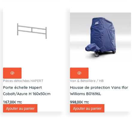
Pièces détachées HAPERT
Van & Bétaillère / HB
Porte échelle Hapert
Housse de protection Vans Ifor
Cobalt/Azure H 160x50cm
Williams B01696L
167,00
€
998,00
€
TTC
TTC
Ajouter au panier
Ajouter au panier