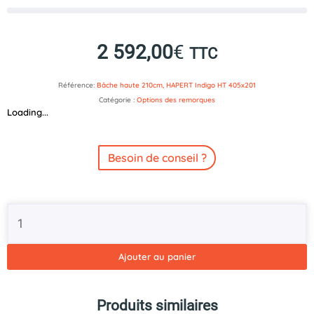
2 592,00
€
TTC
Référence:
Bâche haute 210cm, HAPERT Indigo HT 405x201
Catégorie :
Options des remorques
Loading...
Besoin de conseil ?
quantité
de
Bâche
haute
Ajouter au panier
210cm
avec
structure
Produits similaires
pour