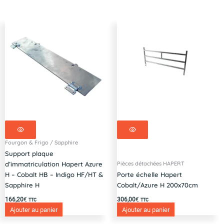
remorque
HAPERT
Indigo
HT
405x201
Fourgon & Frigo / Sapphire
Support plaque
Pièces détachées HAPERT
d’immatriculation Hapert Azure
H – Cobalt HB – Indigo HF/HT &
Porte échelle Hapert
Sapphire H
Cobalt/Azure H 200x70cm
166,20
€
306,00
€
TTC
TTC
Ajouter au panier
Ajouter au panier