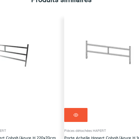
PERT
Pièces détachées HAPERT
ert Cobalt/Azure H 220x70cm
Porte échelle Hapert Cobalt/Azure H 