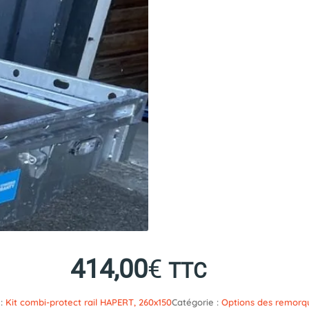
414,00
€
TTC
e:
Kit combi-protect rail HAPERT, 260x150
Catégorie :
Options des remorq