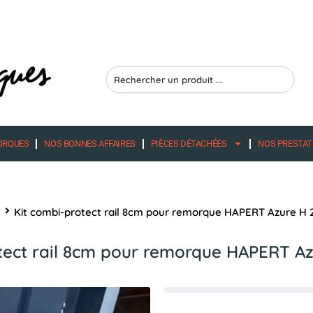
Search
...
ORQUES
NOS BONNES AFFAIRES
PIÈCES DÉTACHÉES
NOS PRESTAT
l
Kit combi-protect rail 8cm pour remorque HAPERT Azure H 
tect rail 8cm pour remorque HAPERT A