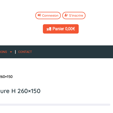
Connexion
S'inscrire
Panier
0,00€
IONS
CONTACT
260×150
zure H 260×150