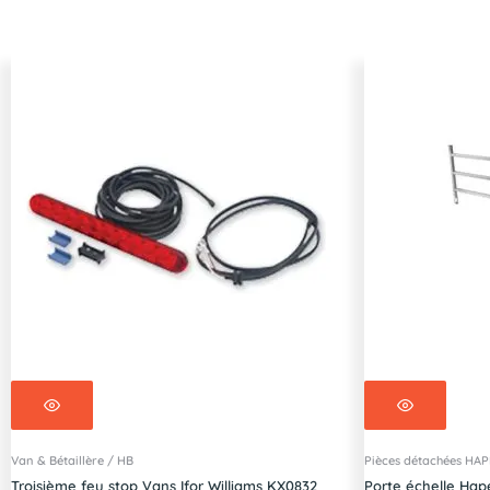
remorque
HAPERT
Azure
H
260x150
Van & Bétaillère / HB
Pièces détachées HA
Troisième feu stop Vans Ifor Williams KX0832
Porte échelle Hap