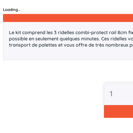
Loading...
Le kit comprend les 3 ridelles combi-protect rail 8cm f
possible en seulement quelques minutes. Ces ridelles v
transport de palettes et vous offre de très nombreux 
quantité
de
Kit
combi-
protect
rail
8cm
pour