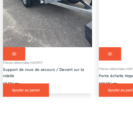
Pièces détachées HAPERT
Pièces détachées HA
Support de roue de secours / Devant sur la
ridelle
Porte échelle Hap
62,50
€
198,00
€
TTC
TTC
Ajouter au panier
Ajouter au pani