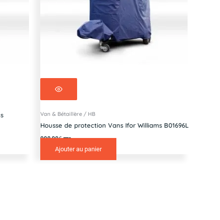
Van & Bétaillère / HB
ms
Housse de protection Vans Ifor Williams B01696L
998,00
€
TTC
Ajouter au panier