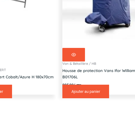
Van & Bétaillère / HB
PERT
Housse de protection Vans Ifor Willia
ert Cobalt/Azure H 180x70cm
B01706L
995,00
€
TTC
er
Ajouter au panier