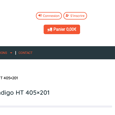
Connexion
S'inscrire
Panier
0,00€
IONS
CONTACT
HT 405×201
ndigo HT 405×201