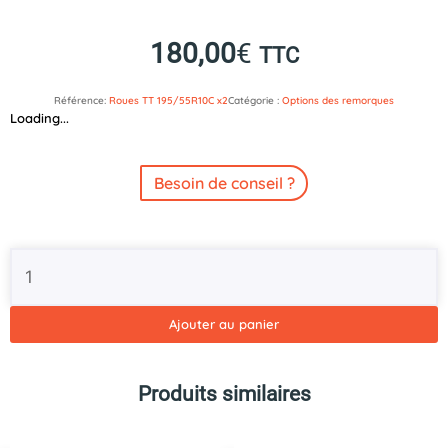
180,00
€
TTC
Référence:
Roues TT 195/55R10C x2
Catégorie :
Options des remorques
Loading...
Besoin de conseil ?
quantité
de
Pack
de
Ajouter au panier
2
roues
montées
Produits similaires
195/55R10C
en
remplacement