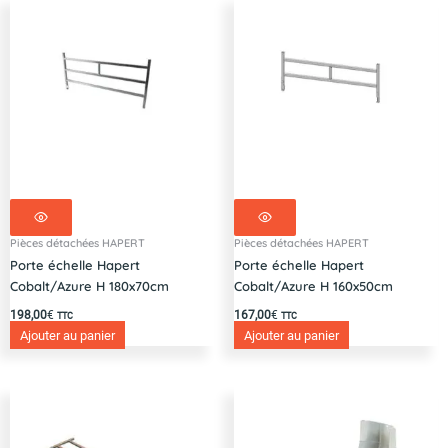
des
roues
185R14C
Pièces détachées HAPERT
Pièces détachées HAPERT
Porte échelle Hapert
Porte échelle Hapert
Cobalt/Azure H 180x70cm
Cobalt/Azure H 160x50cm
198,00
€
167,00
€
TTC
TTC
Ajouter au panier
Ajouter au panier