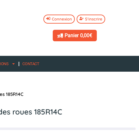
Connexion
S'inscrire
Panier
0,00€
IONS
CONTACT
es 185R14C
des roues 185R14C