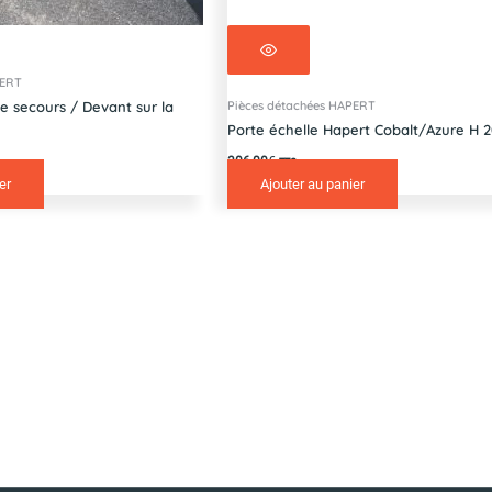
PERT
Pièces détachées HAPERT
e secours / Devant sur la
Porte échelle Hapert Cobalt/Azure H
306,00
€
TTC
er
Ajouter au panier