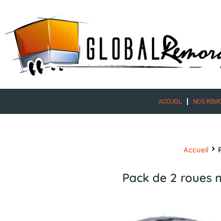
Aller
au
contenu
ACCUEIL
NOS REM
Accueil
Pack de 2 roues 