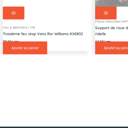
Pièces détachées HA
Van & Bétaillère / HB
Support de roue d
Troisième feu stop Vans Ifor Williams KX0832
ridelle
75,00
€
62,50
€
TTC
TTC
Ajouter au panier
Ajouter au pani