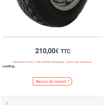
210,00
€
TTC
Référence:
Roues TT 185/70R13C x4
Catégorie :
Options des remorques
Loading...
Besoin de conseil ?
quantité
de