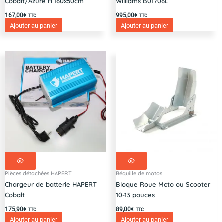
Cobalt/Azure H 160x50cm
Williams B01706L
167,00
€
995,00
€
TTC
TTC
Ajouter au panier
Ajouter au panier
Pièces détachées HAPERT
Béquille de motos
Chargeur de batterie HAPERT
Bloque Roue Moto ou Scooter
Cobalt
10-13 pouces
175,90
€
89,00
€
TTC
TTC
Ajouter au panier
Ajouter au panier