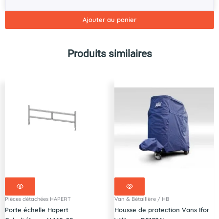
Pack
de
Ajouter au panier
4
roues
Tout
Produits similaires
Terrain
montées
185/70R13C
en
remplacement
des
roues
185R14C
Pièces détachées HAPERT
Van & Bétaillère / HB
Porte échelle Hapert
Housse de protection Vans Ifor