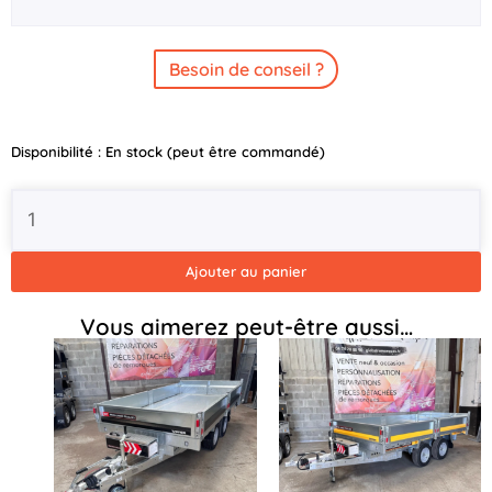
Besoin de conseil ?
quantité
Disponibilité :
En stock (peut être commandé)
de
Porte
Echelle
Benne
BJT
Ajouter au panier
largeur
1.6m
Vous aimerez peut-être aussi…
-
P-
TIP3-
9030-
K-
N