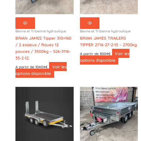
Benne et Tribenne hydraulique
Benne et Tribenne hydraulique
BRIAN JAMES Tipper 310×160
BRIAN JAMES TRAILERS
/ 2 essieux / Roues 12
TIPPER 2716-27-2-13 – 2700kg
pouces / 3500kg – 526-3116-
Voir les
A partir de 8004€
35-2-12
options disponible
Voir les
A partir de 10404€
options disponible