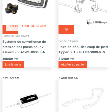
EN RUPTURE DE STOCK
Porte voiture ouvert
Benne / Tipper
Système de surveillance de
pression des pneus pour 2
Paire de béquilles coup de pied
essieux – P-ACWT-0100-K-N
Tipper BJT – P-TIP2-9000-K-N
408,00
€
312,00
€
TTC
TTC
Lire la suite
Ajouter au panier