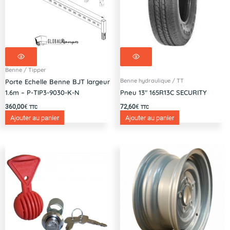
Benne / Tipper
Benne hydraulique / TT
Porte Echelle Benne BJT largeur
1.6m – P-TIP3-9030-K-N
Pneu 13″ 165R13C SECURITY
360,00
€
72,60
€
TTC
TTC
Ajouter au panier
Ajouter au panier