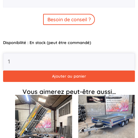
Besoin de conseil ?
quantité
Disponibilité :
En stock (peut être commandé)
de
Porte
Echelle
Benne
BJT
Ajouter au panier
largeur
2m
Vous aimerez peut-être aussi…
-
P-
TIP3-
9040-
K-
N