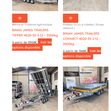
Benne et Tribenne hydraulique
Plateau nu ou à ridelles ( Roues
dessous )
BRIAN JAMES TRAILERS
BRIAN JAMES TRAILERS
TIPPER 4020-35-3-12 – 3500kg
CONNECT 4020-35-2-12 –
Voir les
A partir de 13968€
3500kg
options disponible
Voir les
A partir de 7668€
options disponible