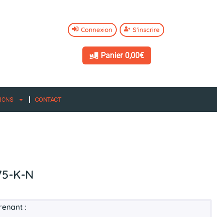
Connexion
S'inscrire
Panier
0,00€
IONS
CONTACT
75-K-N
renant :