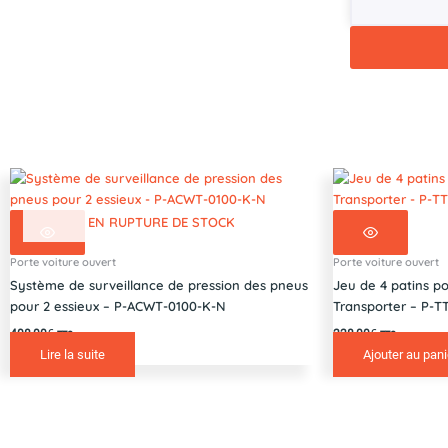
12V
Race
Sport
-
P-
WIKT-
6575-
K-
N
EN RUPTURE DE STOCK
Porte voiture ouvert
Porte voiture ouvert
Système de surveillance de pression des pneus
Jeu de 4 patins po
pour 2 essieux – P-ACWT-0100-K-N
Transporter – P-T
408,00
€
228,00
€
TTC
TTC
Lire la suite
Ajouter au pani