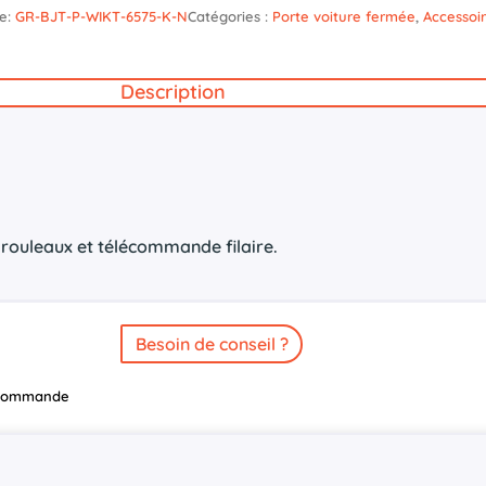
e:
GR-BJT-P-WIKT-6575-K-N
Catégories :
Porte voiture fermée
,
Accessoi
Description
à rouleaux et télécommande filaire.
Besoin de conseil ?
r commande