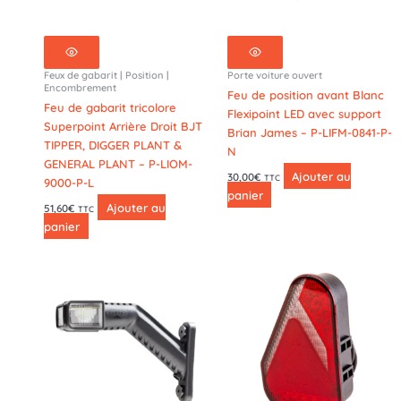
Feux de gabarit | Position |
Porte voiture ouvert
Encombrement
Feu de position avant Blanc
Feu de gabarit tricolore
Flexipoint LED avec support
Superpoint Arrière Droit BJT
Brian James – P-LIFM-0841-P-
TIPPER, DIGGER PLANT &
N
GENERAL PLANT – P-LIOM-
Ajouter au
30,00
€
TTC
9000-P-L
panier
Ajouter au
51,60
€
TTC
panier