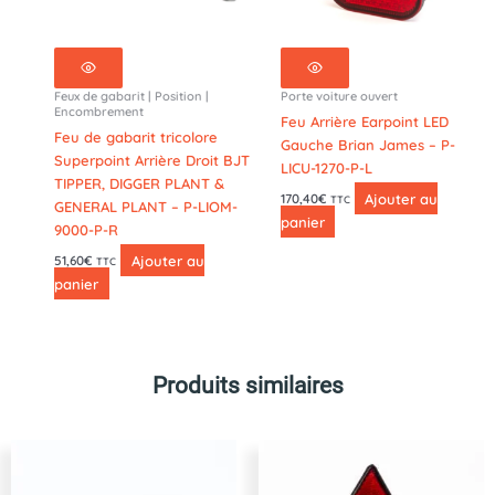
Feux de gabarit | Position |
Porte voiture ouvert
Encombrement
Feu Arrière Earpoint LED
Feu de gabarit tricolore
Gauche Brian James – P-
Superpoint Arrière Droit BJT
LICU-1270-P-L
TIPPER, DIGGER PLANT &
Ajouter au
170,40
€
TTC
GENERAL PLANT – P-LIOM-
panier
9000-P-R
Ajouter au
51,60
€
TTC
panier
Produits similaires