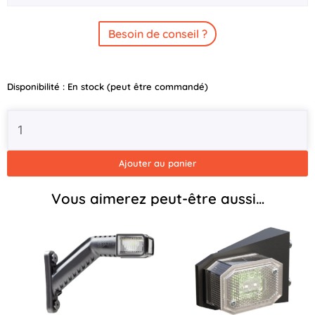
Besoin de conseil ?
quantité
Disponibilité :
En stock (peut être commandé)
de
Feu
Arrière
Earpoint
LED
Ajouter au panier
Droit
Brian
Vous aimerez peut-être aussi…
James
-
P-
LICU-
1270-
P-
R