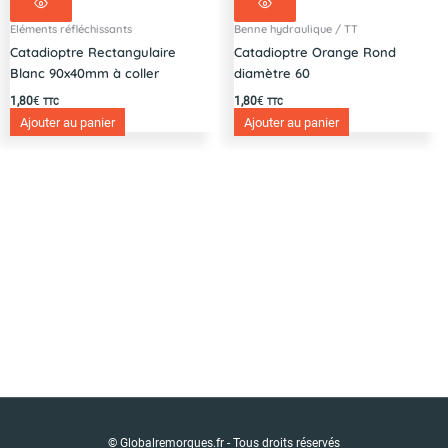
Eléments réfléchissants
Benne hydraulique / TT
Catadioptre Rectangulaire
Catadioptre Orange Rond
Blanc 90x40mm à coller
diamètre 60
1,80
€
1,80
€
TTC
TTC
Ajouter au panier
Ajouter au panier
© Globalremorques.fr - Tous droits réservés