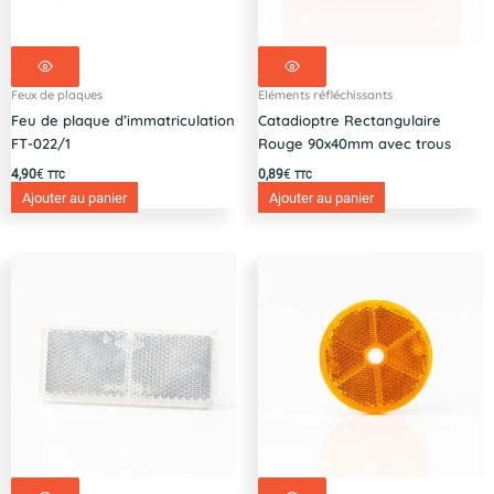
Feux de plaques
Eléments réfléchissants
Feu de plaque d’immatriculation
Catadioptre Rectangulaire
FT-022/1
Rouge 90x40mm avec trous
4,90
€
0,89
€
TTC
TTC
Ajouter au panier
Ajouter au panier