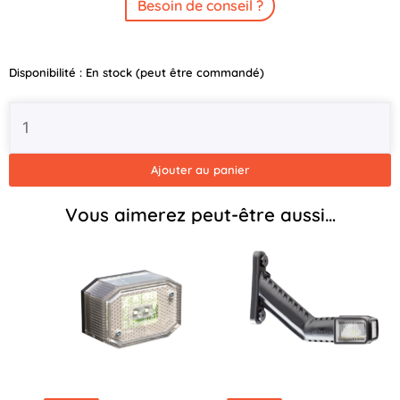
Besoin de conseil ?
quantité
Disponibilité :
En stock (peut être commandé)
de
Feu
Arrière
MultiLED
3
Ajouter au panier
Gauche
Brian
Vous aimerez peut-être aussi…
James
-
P-
LICU-
5010-
P-
L