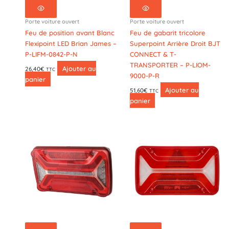
Porte voiture ouvert
Porte voiture ouvert
Feu de position avant Blanc
Feu de gabarit tricolore
Flexipoint LED Brian James –
Superpoint Arrière Droit BJT
P-LIFM-0842-P-N
CONNECT & T-
TRANSPORTER – P-LIOM-
Ajouter au
26,40
€
TTC
9000-P-R
panier
Ajouter au
51,60
€
TTC
panier