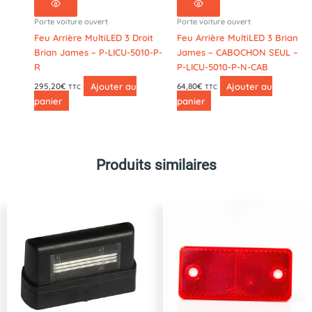
Porte voiture ouvert
Porte voiture ouvert
Feu Arrière MultiLED 3 Droit
Feu Arrière MultiLED 3 Brian
Brian James – P-LICU-5010-P-
James – CABOCHON SEUL –
R
P-LICU-5010-P-N-CAB
Ajouter au
Ajouter au
295,20
€
64,80
€
TTC
TTC
panier
panier
Produits similaires