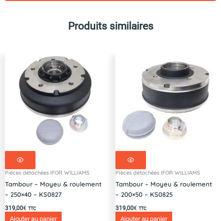
+
Ressorts
Produits similaires
+
Ecarteurs
+
Levier
AR
+
Ajusteur
AL-
KO
200x50
-
2050/2051
Pièces détachées IFOR WILLIAMS
Pièces détachées IFOR WILLIAMS
Tambour – Moyeu & roulement
Tambour – Moyeu & roulement
– 250×40 – KS0827
– 200×50 – KS0825
319,00
€
319,00
€
TTC
TTC
Ajouter au panier
Ajouter au panier