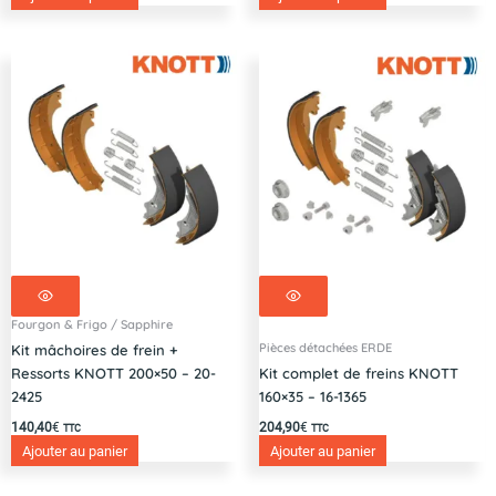
Fourgon & Frigo / Sapphire
Pièces détachées ERDE
Kit mâchoires de frein +
Ressorts KNOTT 200×50 – 20-
Kit complet de freins KNOTT
2425
160×35 – 16-1365
140,40
€
204,90
€
TTC
TTC
Ajouter au panier
Ajouter au panier