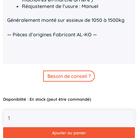
Réajustement de l’usure : Manuel
Généralement monté sur essieux de 1050 à 1500kg
— Pièces d’origines Fabricant AL-KO —
Besoin de conseil ?
quantité
Disponibilité :
En stock (peut être commandé)
de
Kit
complet
mâchoires
de
Ajouter au panier
frein