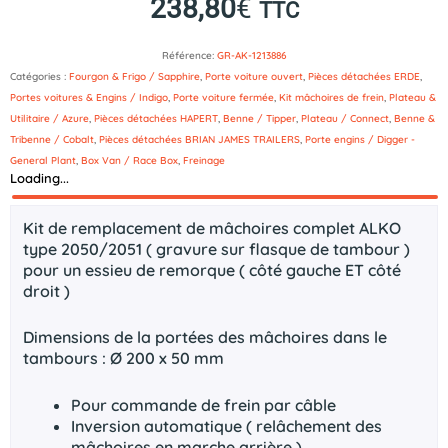
238,80
€
TTC
Référence:
GR-AK-1213886
Catégories :
Fourgon & Frigo / Sapphire
,
Porte voiture ouvert
,
Pièces détachées ERDE
,
Portes voitures & Engins / Indigo
,
Porte voiture fermée
,
Kit mâchoires de frein
,
Plateau &
Utilitaire / Azure
,
Pièces détachées HAPERT
,
Benne / Tipper
,
Plateau / Connect
,
Benne &
Tribenne / Cobalt
,
Pièces détachées BRIAN JAMES TRAILERS
,
Porte engins / Digger -
General Plant
,
Box Van / Race Box
,
Freinage
Loading...
Description
Kit de remplacement de mâchoires complet ALKO
type 2050/2051 ( gravure sur flasque de tambour )
pour un essieu de remorque ( côté gauche ET côté
droit )
Dimensions de la portées des mâchoires dans le
tambours : Ø 200 x 50 mm
Pour commande de frein par câble
Inversion automatique ( relâchement des
mâchoires en marche arrière )