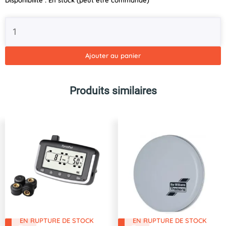
Disponibilité :
En stock (peut être commandé)
de
Rack
de
transport
de
Ajouter au panier
roues
pour
A-
Produits similaires
Transporter
130
2.1m
BJT
-
P-
TRAS-
7330-
K-
N
EN RUPTURE DE STOCK
EN RUPTURE DE STOCK