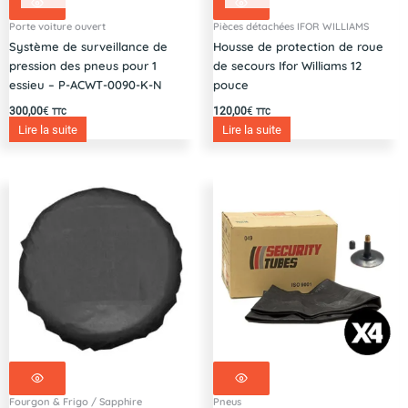
Porte voiture ouvert
Pièces détachées IFOR WILLIAMS
Système de surveillance de
Housse de protection de roue
pression des pneus pour 1
de secours Ifor Williams 12
essieu – P-ACWT-0090-K-N
pouce
300,00
€
120,00
€
TTC
TTC
Lire la suite
Lire la suite
Le
Le
prix
prix
initial
actuel
était :
est :
37,20€.
32,50€.
Fourgon & Frigo / Sapphire
Pneus