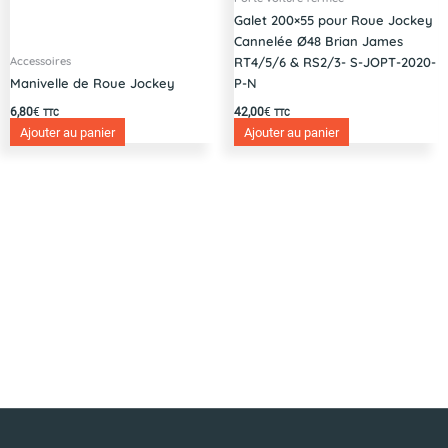
Galet 200×55 pour Roue Jockey
Cannelée Ø48 Brian James
Accessoires
RT4/5/6 & RS2/3- S-JOPT-2020-
Manivelle de Roue Jockey
P-N
6,80
€
42,00
€
TTC
TTC
Ajouter au panier
Ajouter au panier