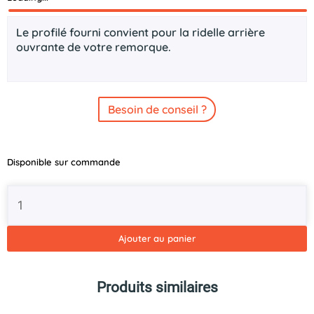
Description
Le profilé fourni convient pour la ridelle arrière
ouvrante de votre remorque.
Besoin de conseil ?
quantité
Disponible sur commande
de
Profilé
aluminium
pour
ridelle
Ajouter au panier
arrière
Azure
L
Produits similaires
130cm
HAPERT