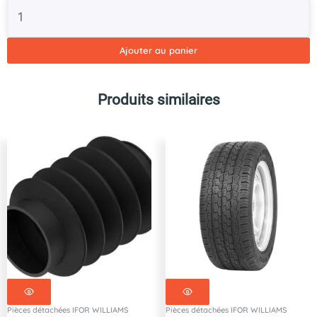
quantité
de
Lame
de
Ajouter au panier
ressort
-
C90003
Produits similaires
Pièces détachées IFOR WILLIAMS
Pièces détachées IFOR WILLIAMS