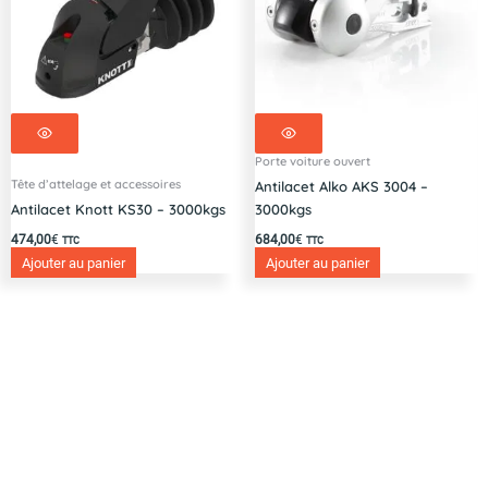
Porte voiture ouvert
Tête d’attelage et accessoires
Antilacet Alko AKS 3004 –
Antilacet Knott KS30 – 3000kgs
3000kgs
474,00
€
684,00
€
TTC
TTC
Ajouter au panier
Ajouter au panier