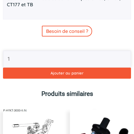
CT177 et TB
Besoin de conseil ?
quantité
de
Pompe
hydraulique
Ajouter au panier
Ifor
Williams
TB
Produits similaires
-
CT166
-
CT167
&
CT177