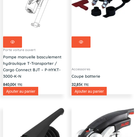
P111415
Porte voiture ouvert
Pompe manuelle basculement
hydraulique T-Transporter /
Accessoires
Cargo Connect BJT – P-HYKT-
3000-K-N
Coupe batterie
840,00
€
32,85
€
TTC
TTC
Ajouter au panier
Ajouter au panier