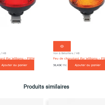
 / HB
Van & Bétaillère / HB
ard Ifor Williams – P1814
Feu de clignotant Ifor Williams – P1
Ajouter au panier
Ajouter au panier
38,40
€
TTC
Produits similaires