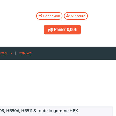
Connexion
S'inscrire
Panier
0,00€
IONS
CONTACT
03, HB506, HB511 & toute la gamme HBX.