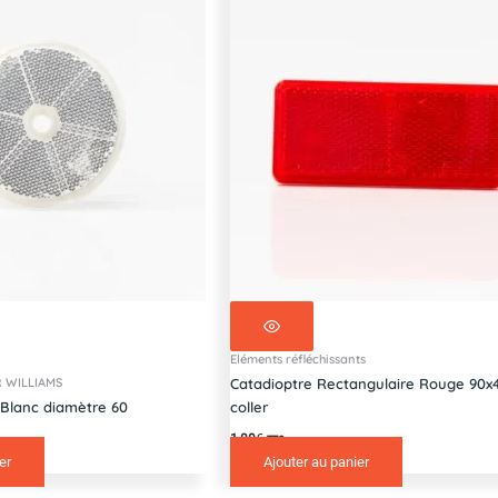
Eléments réfléchissants
R WILLIAMS
Catadioptre Rectangulaire Rouge 90
Blanc diamètre 60
coller
1,80
€
TTC
er
Ajouter au panier