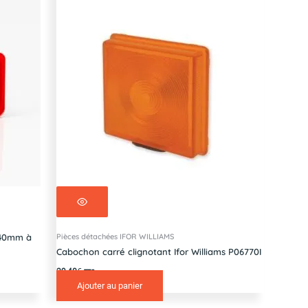
Pièces détachées IFOR WILLIAMS
x40mm à
Cabochon carré clignotant Ifor Williams P06770I
29,40
€
TTC
Ajouter au panier