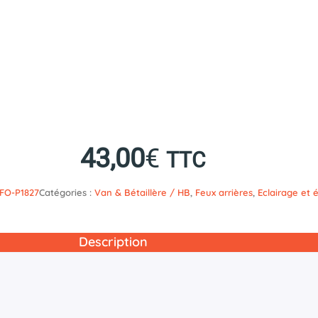
43,00
€
TTC
IFO-P1827
Catégories :
Van & Bétaillère / HB
,
Feux arrières
,
Eclairage et é
Description