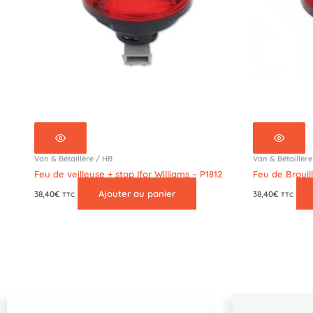
Van & Bétaillère / HB
Van & Bétaillère
Feu de veilleuse + stop Ifor Williams – P1812
Feu de Brouill
Ajouter au panier
38,40
€
38,40
€
TTC
TTC