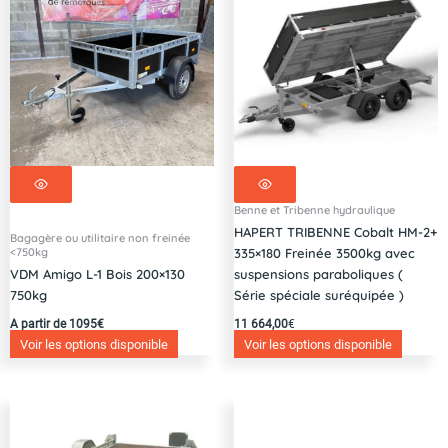
Benne et Tribenne hydraulique
HAPERT TRIBENNE Cobalt HM-2+
Bagagère ou utilitaire non freinée
<750kg
335×180 Freinée 3500kg avec
VDM Amigo L-1 Bois 200×130
suspensions paraboliques (
750kg
Série spéciale suréquipée )
A partir de 1095€
11 664,00
€
Voir les options disponible
Voir les options disponible