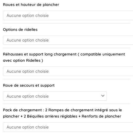
quantité
Roues et hauteur de plancher
de
HAPERT
Azure
H-
Options de ridelles
1
305x160
/
1
Réhausses et support long chargement ( compatible uniquement
essieu
avec option Ridelles )
/
Roues
13
pouces
Roue de secours et support
/
750kg
non
freinée
Pack de chargement : 2 Rampes de chargement intégré sous le
plancher + 2 Béquilles arrières réglables + Renforts de plancher