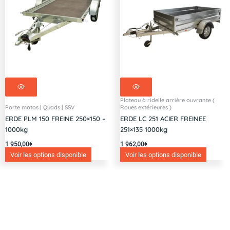
Plateau à ridelle arrière ouvrante (
Porte motos | Quads | SSV
Roues extérieures )
ERDE PLM 150 FREINE 250×150 –
ERDE LC 251 ACIER FREINEE
1000kg
251×135 1000kg
1 950,00
€
1 962,00
€
Voir les options disponible
Voir les options disponible