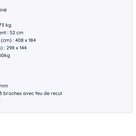
iné
573 kg
nt : 52 cm
(cm) : 408 x 184
) : 298 x 144
050kg
s
12mm
3 broches avec feu de recul
t