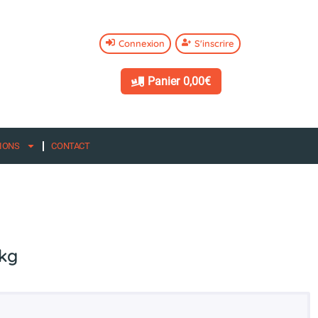
Connexion
S'inscrire
Panier
0,00€
IONS
CONTACT
0kg