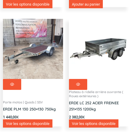
Voir les options disponible
Ajouter au panier
Plateau à ridelle arrière ouvrante (
Roues extérieures )
Porte motos | Quads | SSV
ERDE LC 252 ACIER FREINEE
ERDE PLM 130 250×130 750kg
251×135 1200kg
1 440,00
€
2 382,00
€
Voir les options disponible
Voir les options disponible