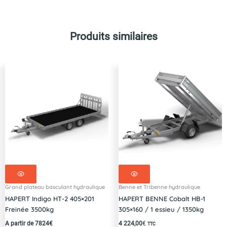
Produits similaires
Grand plateau basculant hydraulique
Benne et Tribenne hydraulique
HAPERT Indigo HT-2 405×201
HAPERT BENNE Cobalt HB-1
Freinée 3500kg
305×160 / 1 essieu / 1350kg
A partir de 7824€
4 224,00
€
TTC