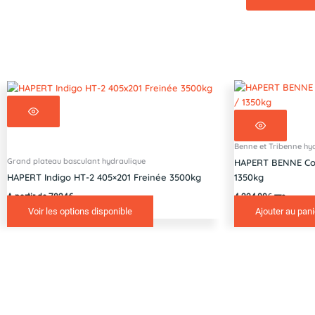
Benne et Tribenne hy
Grand plateau basculant hydraulique
HAPERT BENNE Coba
HAPERT Indigo HT-2 405×201 Freinée 3500kg
1350kg
A partir de 7824€
4 224,00
€
TTC
Voir les options disponible
Ajouter au pani