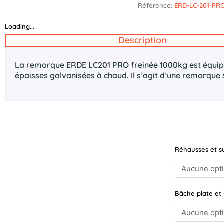
Référence:
ERD-LC-201-PR
Loading...
Description
La remorque ERDE LC201 PRO freinée 1000kg est équipée
épaisses galvanisées à chaud. Il s’agit d’une remorque 
quantité
Réhausses et s
de
ERDE
LC
201
Bâche plate et
PRO
FREINEE
201x135