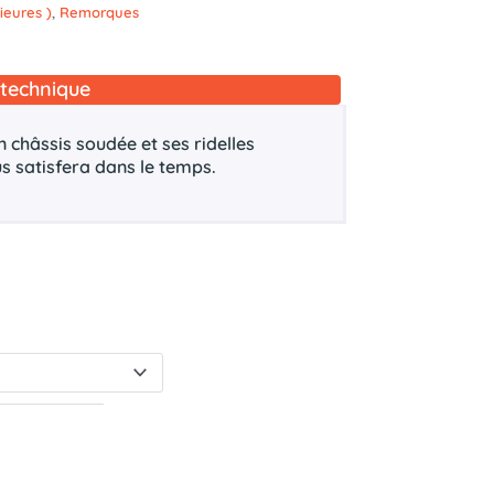
ieures )
,
Remorques
technique
châssis soudée et ses ridelles
us satisfera dans le temps.