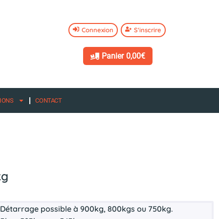
Connexion
S'inscrire
Panier
0,00€
IONS
CONTACT
kg
 Détarrage possible à 900kg, 800kgs ou 750kg.