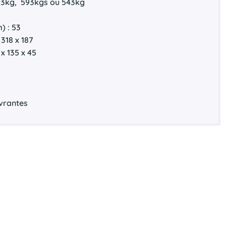
693kg, 593kgs ou 543kg
) : 53
318 x 187
 x 135 x 45
uvrantes