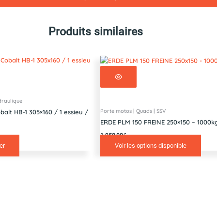
Produits similaires
draulique
Porte motos | Quads | SSV
lt HB-1 305×160 / 1 essieu /
ERDE PLM 150 FREINE 250×150 – 1000k
1 950,00
€
er
Voir les options disponible