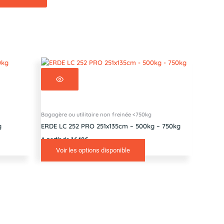
Bagagère ou utilitaire non freinée <750kg
g
ERDE LC 252 PRO 251x135cm – 500kg – 750kg
A partir de 1640€
Voir les options disponible