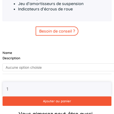
Jeu d’amortisseurs de suspension
Indicateurs d’écrous de roue
Besoin de conseil ?
quantité
Name
de
Description
BRIAN
JAMES
Connect
310
x
188
/
2
Ajouter au panier
essieux
/
Vous aimerez peut-être aussi…
Roues