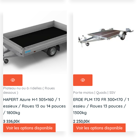
Plateau nu ou à ridelles ( Roues
dessous )
Porte motos | Quads | SSV
HAPERT Azure H-1 305×160 / 1
ERDE PLM 170 FR 300×170 / 1
essieux / Roues 13 ou 14 pouces
essieu / Roues 13 pouces /
/ 1800kg
1300kg
3 336,00
€
2 250,00
€
Voir les options disponible
Voir les options disponible