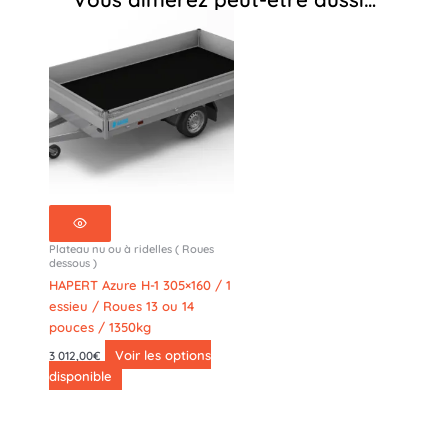
13
pouces
/
2600kg
-
476-
3118-
26-
2-
13
Plateau nu ou à ridelles ( Roues
dessous )
HAPERT Azure H-1 305×160 / 1
essieu / Roues 13 ou 14
pouces / 1350kg
Voir les options
3 012,00
€
disponible