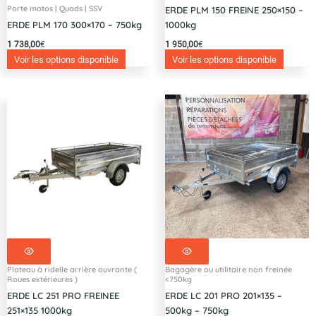
Porte motos | Quads | SSV
ERDE PLM 150 FREINE 250×150 –
ERDE PLM 170 300×170 – 750kg
1000kg
1 738,00
€
1 950,00
€
Voir les options disponible
Voir les options disponible
Plateau à ridelle arrière ouvrante (
Bagagère ou utilitaire non freinée
Roues extérieures )
<750kg
ERDE LC 251 PRO FREINEE
ERDE LC 201 PRO 201×135 –
251×135 1000kg
500kg – 750kg