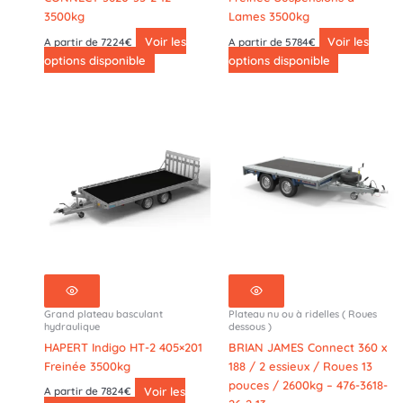
3500kg
Lames 3500kg
Voir les
Voir les
A partir de 7224€
A partir de 5784€
options disponible
options disponible
Grand plateau basculant
Plateau nu ou à ridelles ( Roues
hydraulique
dessous )
HAPERT Indigo HT-2 405×201
BRIAN JAMES Connect 360 x
Freinée 3500kg
188 / 2 essieux / Roues 13
pouces / 2600kg – 476-3618-
Voir les
A partir de 7824€