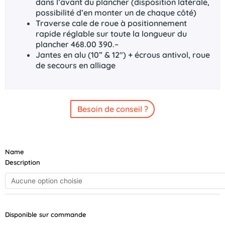
dans l’avant du plancher (disposition latérale,
possibilité d’en monter un de chaque côté)
Traverse cale de roue à positionnement
rapide réglable sur toute la longueur du
plancher 468.00 390.–
Jantes en alu (10” & 12″) + écrous antivol, roue
de secours en alliage
Besoin de conseil ?
quantité
Name
de
Description
BRIAN
JAMES
TRAILERS
CONNECT
4021-
Disponible sur commande
35-