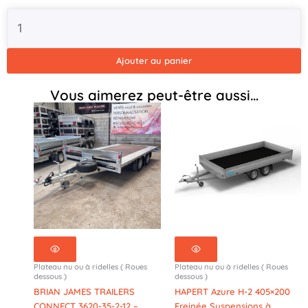
2-
12
-
3500kg
Ajouter au panier
Vous aimerez peut-être aussi…
Plateau nu ou à ridelles ( Roues
Plateau nu ou à ridelles ( Roues
dessous )
dessous )
BRIAN JAMES TRAILERS
HAPERT Azure H-2 405×200
CONNECT 3620-35-2-12 –
Freinée Suspensions à