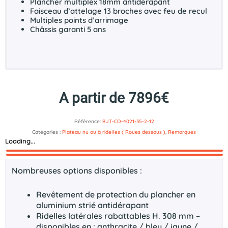
Plancher multiplex 18mm antidérapant
Faisceau d’attelage 13 broches avec feu de recul
Multiples points d’arrimage
Châssis garanti 5 ans
A partir de 7896€
Référence:
BJT-CO-4021-35-2-12
Catégories :
Plateau nu ou à ridelles ( Roues dessous )
,
Remorques
Loading...
Description
Documents technique
Nombreuses options disponibles :
Revêtement de protection du plancher en
aluminium strié antidérapant
Ridelles latérales rabattables H. 308 mm –
disponibles en : anthracite / bleu / jaune /