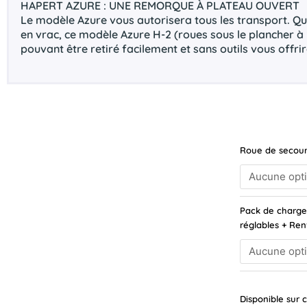
HAPERT AZURE : UNE REMORQUE À PLATEAU OUVERT
Le modèle Azure vous autorisera tous les transport. Q
en vrac, ce modèle Azure H-2 (roues sous le plancher à 2
pouvant être retiré facilement et sans outils vous offrir
quantité
Roue de secour
de
HAPERT
Azure
H-
Pack de charge
3
réglables + Ren
405x220
Freinée
3500kg
Disponible su