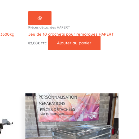
Pièces détachées HAPERT
 3500kg
Jeu de 10 crochets pour remorques HAPERT
s
Ajouter au panier
82,00
€
TTC