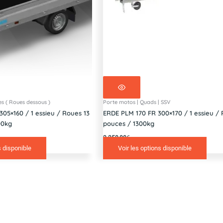
es ( Roues dessous )
Porte motos | Quads | SSV
05×160 / 1 essieu / Roues 13
ERDE PLM 170 FR 300×170 / 1 essieu / 
00kg
pouces / 1300kg
2 250,00
€
s disponible
Voir les options disponible