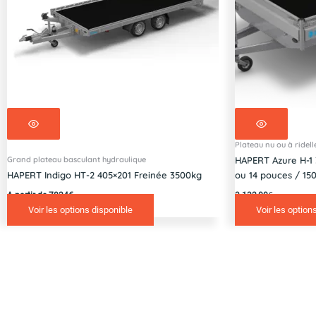
Plateau nu ou à ridell
Grand plateau basculant hydraulique
HAPERT Azure H-1 3
HAPERT Indigo HT-2 405×201 Freinée 3500kg
ou 14 pouces / 15
A partir de 7824€
3 132,00
€
Voir les options disponible
Voir les option