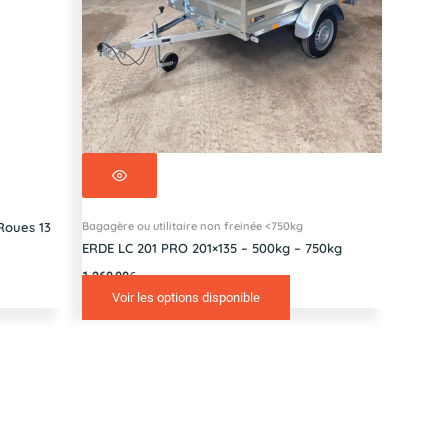
Bagagère ou utilitaire non freinée <750kg
Roues 13
ERDE LC 201 PRO 201×135 – 500kg – 750kg
1 260,00
€
Voir les options disponible