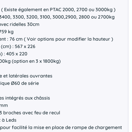
é ( Existe également en PTAC 2000, 2700 ou 3000kg )
 3400, 3300, 3200, 3100, 3000,2900, 2800 ou 2700kg
 avec ridelles 30cm
2759 kg
t : 76 cm ( Voir options pour modifier la hauteur )
(cm) : 567 x 226
) : 405 x 220
500kg (option en 3 x 1800kg)
re et latérales ouvrantes
ique Ø60 de série
s intégrés aux châssis
15mm
3 broches avec feu de recul
t à Leds
re pour facilité la mise en place de rampe de chargement