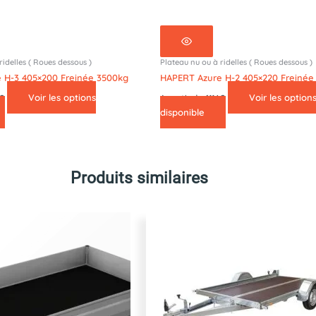
ridelles ( Roues dessous )
Plateau nu ou à ridelles ( Roues dessous )
 H-3 405×200 Freinée 3500kg
HAPERT Azure H-2 405×220 Freinée
Voir les options
Voir les option
4€
A partir de 6114€
disponible
Produits similaires