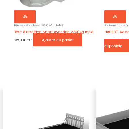
Pièces détachées IFOR WILLIAMS
Plateau nu ou à 
Tête d’attelage Knott Avonride 2700kg maxi
HAPERT Azure
Ajouter au panier
189,00
€
A partir de 611
TTC
disponible