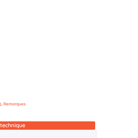
)
,
Remorques
technique