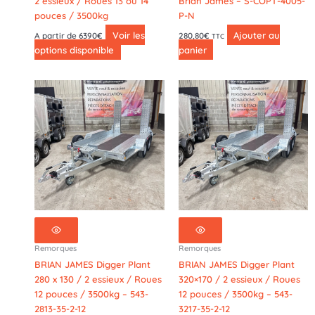
2 essieux / Roues 13 ou 14
Brian James – S-COPT-4005-
pouces / 3500kg
P-N
Voir les
Ajouter au
A partir de 6390€
280,80
€
TTC
options disponible
panier
Remorques
Remorques
BRIAN JAMES Digger Plant
BRIAN JAMES Digger Plant
280 x 130 / 2 essieux / Roues
320×170 / 2 essieux / Roues
12 pouces / 3500kg – 543-
12 pouces / 3500kg – 543-
2813-35-2-12
3217-35-2-12