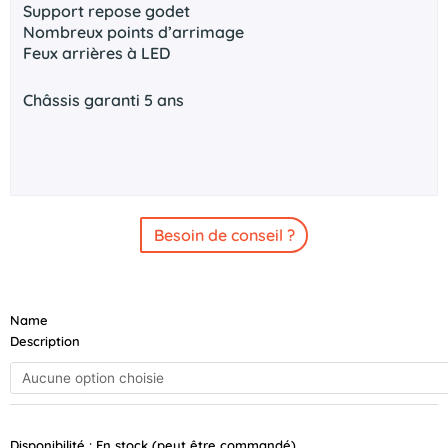
Support repose godet
Nombreux points d’arrimage
Feux arrières à LED
Châssis garanti 5 ans
Besoin de conseil ?
quantité
Name
de
Description
BRIAN
JAMES
Digger
Plant
320x170
Disponibilité :
En stock (peut être commandé)