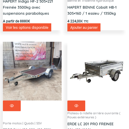
Benne et Tribenne hydraulique
HAPERT Indigo HF-2 505×221
Freinée 3500kg avec
HAPERT BENNE Cobalt HB-1
suspensions paraboliques
305×160 / 1 essieu / 1350kg
A partir de 8880€
4 224,00
€
TTC
Voir les options disponible
Ajouter au panier
Plateau à ridelle arrière ouvrante (
Roues extérieures )
Porte motos | Quads | SSV
ERDE LC 201 PRO FREINEE