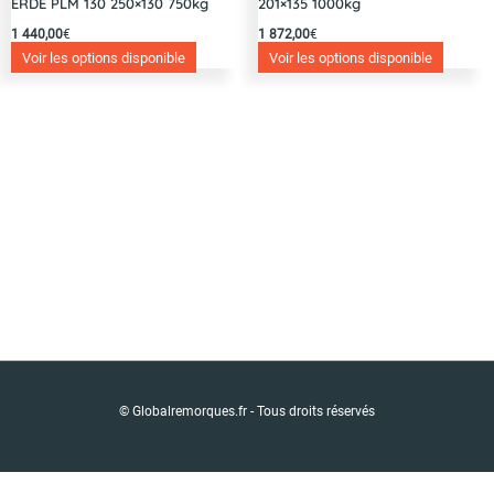
ERDE PLM 130 250×130 750kg
201×135 1000kg
1 440,00
€
1 872,00
€
Voir les options disponible
Voir les options disponible
© Globalremorques.fr - Tous droits réservés