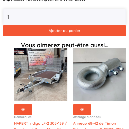
Timon
Réglable
/
2
essieux
Ajouter au panier
/
Roues
Vous aimerez peut-être aussi…
12
pouces
/
3500kg
-
543-
3217-
35-
2-
12-
A
Remorques
Attelage à anneau
HAPERT Indigo LF-2 305×139 /
Anneau 68×42 de Timon