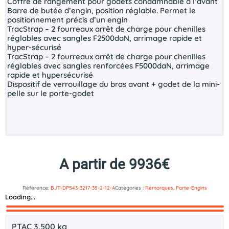
Coffre de rangement pour godets condamnable à l’avant
Barre de butée d’engin, position réglable. Permet le
positionnement précis d’un engin
TracStrap – 2 fourreaux arrêt de charge pour chenilles
réglables avec sangles F2500daN, arrimage rapide et
hyper-sécurisé
TracStrap – 2 fourreaux arrêt de charge pour chenilles
réglables avec sangles renforcées F5000daN, arrimage
rapide et hypersécurisé
Dispositif de verrouillage du bras avant + godet de la mini-
pelle sur le porte-godet
A partir de 9936€
Référence:
BJT-DP543-3217-35-2-12-A
Catégories :
Remorques
,
Porte-Engins
Loading...
Description
Documents technique
PTAC 3.500 kg