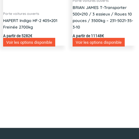
Porte voitures ouverts
BRIAN JAMES T-Transporter
Porte voitures ouverts
500×210 / 3 essieux / Roues 10
HAPERT Indigo HF-2 405×201
pouces / 3500kg – 231-5021-35-
Freinée 2700kg
3-10
A partir de 5282€
A partir de 11148€
Voir les options disponible
Voir les options disponible