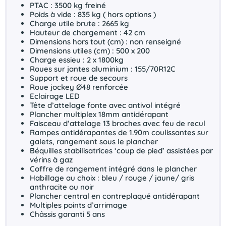
PTAC : 3500 kg freiné
Poids à vide : 835 kg ( hors options )
Charge utile brute : 2665 kg
Hauteur de chargement : 42 cm
Dimensions hors tout (cm) : non renseigné
Dimensions utiles (cm) : 500 x 200
Charge essieu : 2 x 1800kg
Roues sur jantes aluminium : 155/70R12C
Support et roue de secours
Roue jockey Ø48 renforcée
Eclairage LED
Tête d’attelage fonte avec antivol intégré
Plancher multiplex 18mm antidérapant
Faisceau d’attelage 13 broches avec feu de recul
Rampes antidérapantes de 1.90m coulissantes sur
galets, rangement sous le plancher
Béquilles stabilisatrices ‘coup de pied’ assistées par
vérins à gaz
Coffre de rangement intégré dans le plancher
Habillage au choix : bleu / rouge / jaune/ gris
anthracite ou noir
Plancher central en contreplaqué antidérapant
Multiples points d’arrimage
Châssis garanti 5 ans