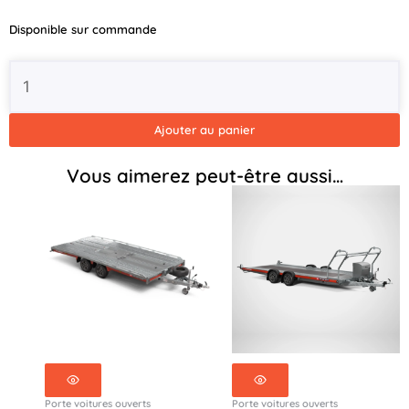
Transporter
500x200
Disponible sur commande
/
2
essieux
/
Roues
Ajouter au panier
12
pouces
Vous aimerez peut-être aussi…
/
3500kg
-
130-
5020-
35-
2-
12
Porte voitures ouverts
Porte voitures ouverts