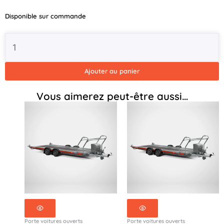
Transporter
500x210
Disponible sur commande
/
2
essieux
/
Roues
Ajouter au panier
12
pouces
Vous aimerez peut-être aussi…
/
3000kg
-
130-
5021-
30-
2-
12
Porte voitures ouverts
Porte voitures ouverts