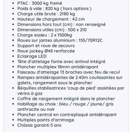
PTAC : 3000 kg freiné
Poids à vide : 820 kg ( hors options )
Charge utile brute : 2180 kg
Hauteur de chargement : 42 cm
Dimensions hors tout (cm) : non renseigné
Dimensions utiles (cm) : 500 x 210
Charge essieu : 2 x 1500kg
Roues sur jantes aluminium : 155/70R12C
Support et roue de secours
Roue jockey Ø48 renforcée
Eclairage LED
Tête d’attelage fonte avec antivol intégré
Plancher multiplex 18mm antidérapant
Faisceau d’attelage 13 broches avec feu de recul
Rampes antidérapantes de 2.40m coulissantes sur
galets, rangement sous le plancher
Béquilles stabilisatrices ‘coup de pied’ assistées par
vérins à gaz
Coffre de rangement intégré dans le plancher
Habillage au choix : bleu / rouge / jaune/ gris
anthracite ou noir
Plancher central en contreplaqué antidérapant
Multiples points d’arrimage
Châssis garanti 5 ans