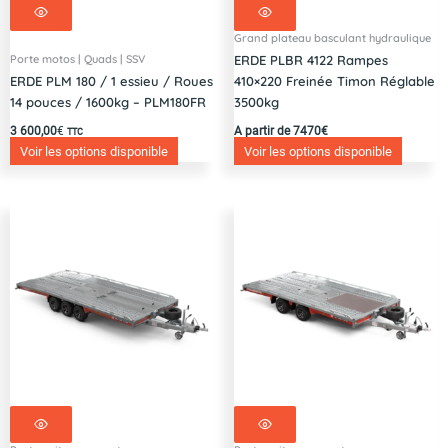
Grand plateau basculant hydraulique
Porte motos | Quads | SSV
ERDE PLBR 4122 Rampes
ERDE PLM 180 / 1 essieu / Roues
410×220 Freinée Timon Réglable
14 pouces / 1600kg – PLM180FR
3500kg
3 600,00
€
A partir de 7470€
TTC
Voir les options disponible
Voir les options disponible