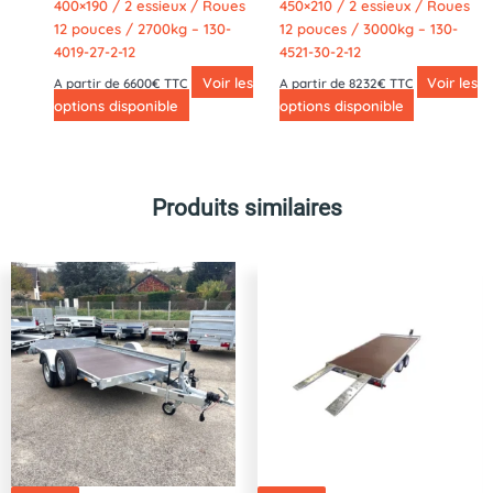
400×190 / 2 essieux / Roues
450×210 / 2 essieux / Roues
12 pouces / 2700kg – 130-
12 pouces / 3000kg – 130-
4019-27-2-12
4521-30-2-12
Voir les
Voir les
A partir de 6600€ TTC
A partir de 8232€ TTC
options disponible
options disponible
Produits similaires